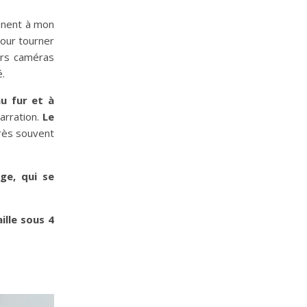
nnent à mon
pour tourner
urs caméras
é.
u fur et à
arration.
Le
rès souvent
ge, qui se
ille sous 4