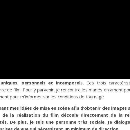
uniques, personnels et intemporel
s
.
Ces trois caractéris
nre de film. Pour y parvenir, je rencontre les mariés en amont po
lement pour m’informer sur les conditions de tournage.
posant mes idées de mise en scène afin d’obtenir des images 
é de la réalisation du film découle directement de la re
ités. De plus, je suis une personne très sociale. Je dialog
prises de vue qui nécessitent un minimum de direction.