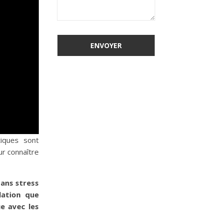
tiques sont
ur connaître
sans stress
lation que
ue avec les