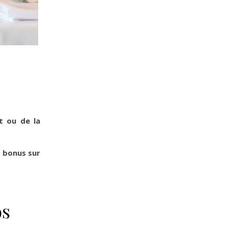
t ou de la
n bonus sur
os